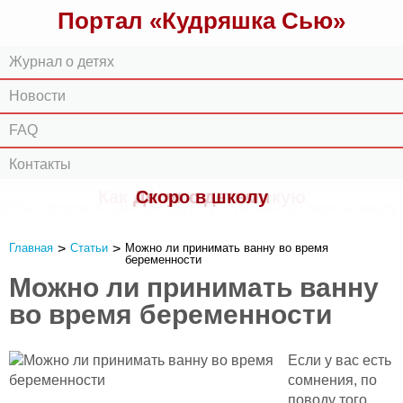
Портал «Кудряшка Сью»
Журнал о детях
Новости
FAQ
Контакты
Как оформить детскую
Досуг с детьми
Скоро в школу
Главная
>
Статьи
>
Можно ли принимать ванну во время
беременности
Можно ли принимать ванну
во время беременности
Если у вас есть
сомнения, по
поводу того,