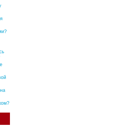
у
ля
ми?
сь
?
не
вой
 на
нком?