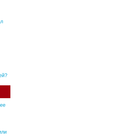
ал
ей?
 ее
или