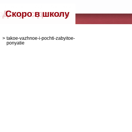
Новости
FAQ
Контакты
ормить детскую
Досуг с детьми
Скоро в школу
>
takoe-vazhnoe-i-pochti-zabyitoe-
ponyatie