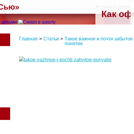
 Сью»
Журнал о детях
Как оф
Главная
>
Статьи
>
Такое важное и почти забытое
понятие